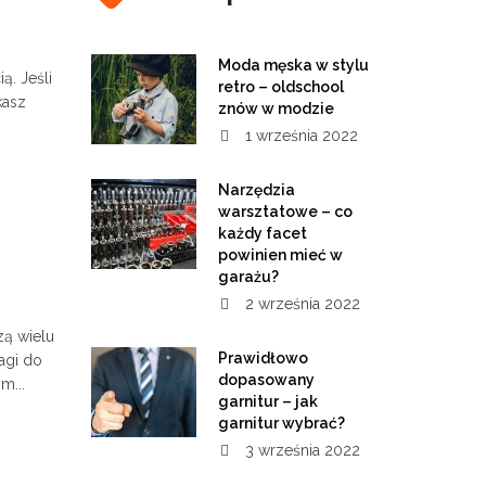
Moda męska w stylu
ą. Jeśli
retro – oldschool
kasz
znów w modzie
1 września 2022
Narzędzia
warsztatowe – co
każdy facet
powinien mieć w
garażu?
2 września 2022
zą wielu
Prawidłowo
agi do
dopasowany
m...
garnitur – jak
garnitur wybrać?
3 września 2022