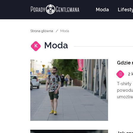
Moda
Lifest
Strona główna
Moda
Moda
K
Gdzie 
2 
T-shirt
powodu 
umożliwi