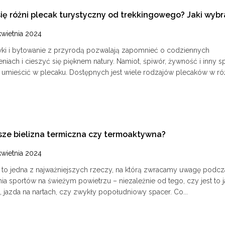
ię różni plecak turystyczny od trekkingowego? Jaki wybr
kwietnia 2024
i i bytowanie z przyrodą pozwalają zapomnieć o codziennych
niach i cieszyć się pięknem natury. Namiot, śpiwór, żywność i inny s
j umieścić w plecaku. Dostępnych jest wiele rodzajów plecaków w róż
sze bielizna termiczna czy termoaktywna?
kwietnia 2024
 to jedna z najważniejszych rzeczy, na którą zwracamy uwagę podcz
ia sportów na świeżym powietrzu – niezależnie od tego, czy jest to 
 jazda na nartach, czy zwykły popołudniowy spacer. Co...