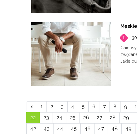
Męskie
30
Chinosy 
zwężane
Jakie bu
<
1
2
3
4
5
6
7
8
9
22
23
24
25
26
27
28
29
42
43
44
45
46
47
48
49