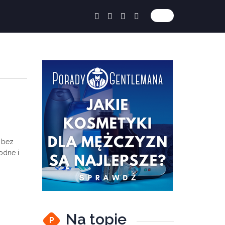
e bez
odne i
Na topie
P