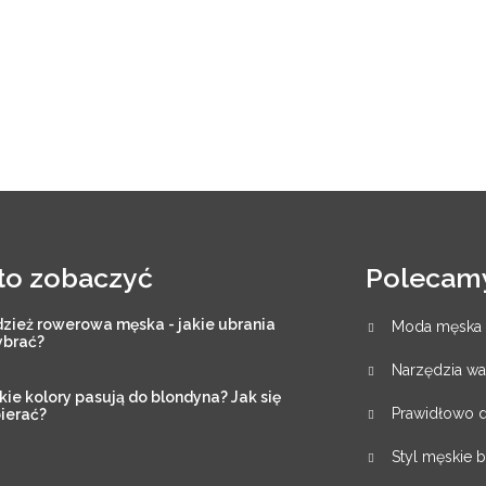
to zobaczyć
Polecam
zież rowerowa męska - jakie ubrania
Moda męska w
brać?
Narzędzia war
kie kolory pasują do blondyna? Jak się
Prawidłowo d
ierać?
Styl męskie b