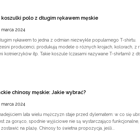
koszulki polo z długim rękawem męskie
 marca 2024
długim rękawem to jedna z odmian niezwykle popularnego T-shirtu.
eśni producenci, produkują modele o różnych krojach, kolorach, z 
i kołnierzyków itp. Takie koszule (czasami nazywane T-shirtami) z dł
ckie chinosy męskie: Jakie wybrać?
 marca 2024
nadejściem lata wielu mężczyzn staje przed dylematem: w co się ub
est za gorąco, spodnie wyjściowe nie są wystarczająco funkcjonalne,
j zostawić na plażę. Chinosy to świetna propozycja, jeśli...