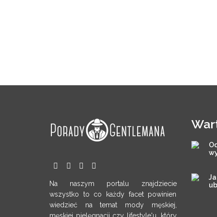
War
Od
wy
Ja
Na naszym portalu znajdziecie
ub
wszystko to co każdy facet powinien
wiedzieć na temat mody męskiej,
męskiej pielęgnacji czy lifestyle'u, który