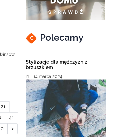
Polecamy
C
o
dżinsów.
Stylizacje dla mężczyzn z
brzuszkiem
14 marca 2024
21
0
41
60
>