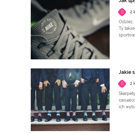
Jak sp
2 
Odzież, 
Ty także
sportowy
Jakie 
2 
Skarpet
casualo
ich wyb