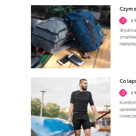
Czym s
2 
Wędrówk
zmartwie
najlepie
Co lep
2 
Komfort
uprawian
rowerze,