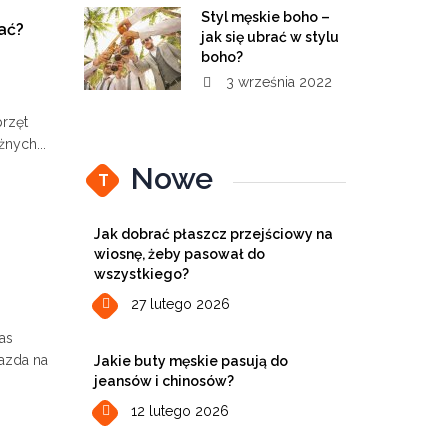
Styl męskie boho –
ać?
jak się ubrać w stylu
boho?
3 września 2022
przęt
nych...
Nowe
T
Jak dobrać płaszcz przejściowy na
wiosnę, żeby pasował do
wszystkiego?
27 lutego 2026
as
jazda na
Jakie buty męskie pasują do
jeansów i chinosów?
12 lutego 2026