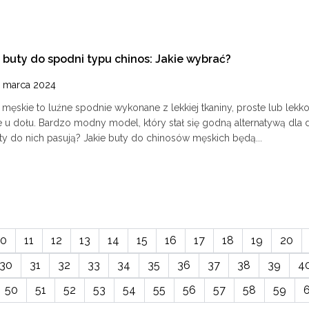
 buty do spodni typu chinos: Jakie wybrać?
 marca 2024
męskie to luźne spodnie wykonane z lekkiej tkaniny, proste lub lekk
 u dołu. Bardzo modny model, który stał się godną alternatywą dla 
ty do nich pasują? Jakie buty do chinosów męskich będą...
10
11
12
13
14
15
16
17
18
19
20
30
31
32
33
34
35
36
37
38
39
4
50
51
52
53
54
55
56
57
58
59