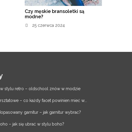
Czy męskie bransoletki są
modne?
25 czerwca 2024
y
 stylu retro – oldschool znów w modzie
sztatowe – co każdy facet powinien mieć w...
opasowany garnitur – jak garnitur wybrać?
oho – jak się ubrać w stylu boho?