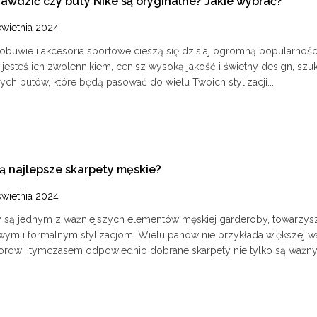
rawdzić czy buty Nike są oryginalne? Jakie wybrać?
kwietnia 2024
obuwie i akcesoria sportowe cieszą się dzisiaj ogromną popularności
 jesteś ich zwolennikiem, cenisz wysoką jakość i świetny design, szu
ch butów, które będą pasować do wielu Twoich stylizacji...
są najlepsze skarpety męskie?
kwietnia 2024
y są jednym z ważniejszych elementów męskiej garderoby, towarzys
wym i formalnym stylizacjom. Wielu panów nie przykłada większej w
orowi, tymczasem odpowiednio dobrane skarpety nie tylko są ważny