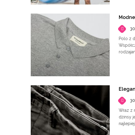
Modne 
30
Polo z 
Współcz
rodzajam
Elegan
30
Wraz z 
dżinsy j
najlepie