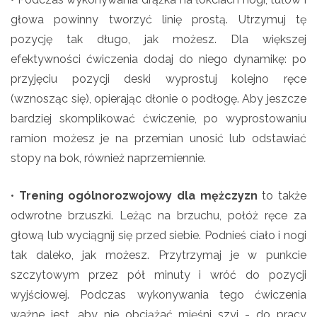
głowa powinny tworzyć linię prostą. Utrzymuj tę
pozycję tak długo, jak możesz. Dla większej
efektywności ćwiczenia dodaj do niego dynamikę: po
przyjęciu pozycji deski wyprostuj kolejno ręce
(wznosząc się), opierając dłonie o podłogę. Aby jeszcze
bardziej skomplikować ćwiczenie, po wyprostowaniu
ramion możesz je na przemian unosić lub odstawiać
stopy na bok, również naprzemiennie.
•
Trening ogólnorozwojowy dla mężczyzn
to także
odwrotne brzuszki. Leżąc na brzuchu, połóż ręce za
głową lub wyciągnij się przed siebie. Podnieś ciało i nogi
tak daleko, jak możesz. Przytrzymaj je w punkcie
szczytowym przez pół minuty i wróć do pozycji
wyjściowej. Podczas wykonywania tego ćwiczenia
ważne jest, aby nie obciążać mięśni szyi - do pracy